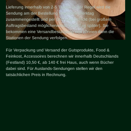
Lieferung innerhalb von 2-5 Tagen. In der Regel wird die
Sendung am der Bestellung folgenden Werktag
zusammengestellt und per UPS abgeschickt (bei großem
Auftragsbestand möglicherweise einen Tag später). Sie
bekommen eine Versandbestätigung und können dann die
Stationen der Sendung verfolgen.
Für Verpackung und Versand der Gutsprodukte, Food &
Feinkost, Accessoires berechnen wir innerhalb Deutschlands
(Festland) 10,50 €, ab 140 € frei Haus, auch wenn Bücher
dabei sind. Für Auslands-Sendungen stellen wir den
tatsächlichen Preis in Rechnung.