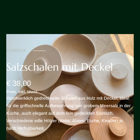
ZURÜCK
Salzschalen mit Deckel
€ 38,00
Preis. inkl. Mwst.
Handwerklich gedrechselte Schalen aus Holz mit Deckel, ideal
für die griffschnelle Aufbewahrung von grobem Meersalz in der
Küche, auch elegant auf dem fein gedeckten Esstisch.
Verschiedene edle Hölzer (Birke, Ahorn, Esche, Kirsche) je
nach Verfügbarkeit.