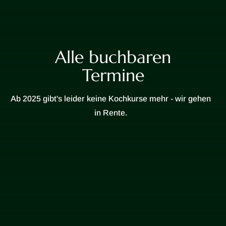
Alle buchbaren
Termine
Ab 2025 gibt's leider keine Kochkurse mehr - wir gehen
in Rente.