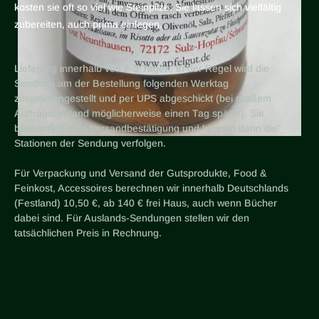
kosten sie oft so viel wie Steinpilze. Sie lassen sich vielfältig
zubereiten, auch prima einlegen.
Lieferung innerhalb von 2-5 Tagen. In der Regel wird die
Sendung am der Bestellung folgenden Werktag
zusammengestellt und per UPS abgeschickt (bei großem
Auftragsbestand möglicherweise einen Tag später). Sie
bekommen eine Versandbestätigung und können dann die
Stationen der Sendung verfolgen.
Für Verpackung und Versand der Gutsprodukte, Food &
Feinkost, Accessoires berechnen wir innerhalb Deutschlands
(Festland) 10,50 €, ab 140 € frei Haus, auch wenn Bücher
dabei sind. Für Auslands-Sendungen stellen wir den
tatsächlichen Preis in Rechnung.