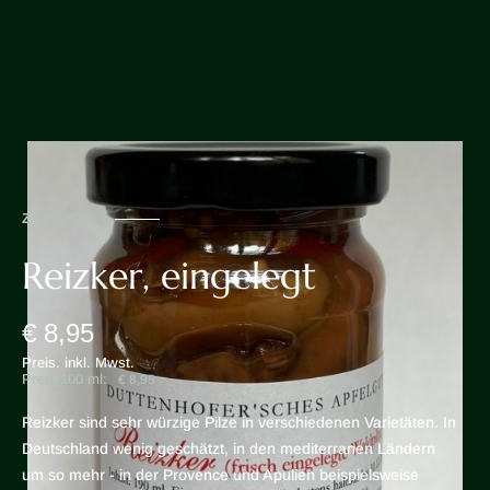
ZURÜCK
Reizker, eingelegt
€ 8,95
Preis. inkl. Mwst.
Preis/100 ml:
€ 8,95
Reizker sind sehr würzige Pilze in verschiedenen Varietäten. In
Deutschland wenig geschätzt, in den mediterranen Ländern
um so mehr - in der Provence und Apulien beispielsweise