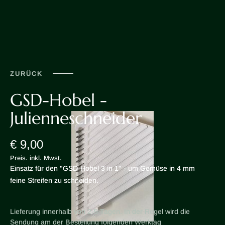
ZURÜCK
GSD-Hobel -
Julienneschneider
€ 9,00
Preis. inkl. Mwst.
Einsatz für den "GSD-Hobel 3 in 1" - um Gemüse in 4 mm
feine Streifen zu schneiden.
Lieferung innerhalb von 2-5 Tagen. In der Regel wird die
Sendung am der Bestellung folgenden Werktag