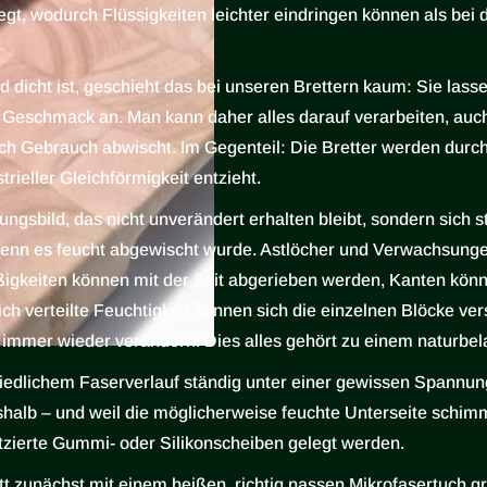
elegt, wodurch Flüssigkeiten leichter eindringen können als b
icht ist, geschieht das bei unseren Brettern kaum: Sie lasse
eschmack an. Man kann daher alles darauf verarbeiten, auch
ch Gebrauch abwischt. Im Gegenteil: Die Bretter werden dur
trieller Gleichförmigkeit entzieht.
ungsbild, das nicht unverändert erhalten bleibt, sondern sich 
, wenn es feucht abgewischt wurde. Astlöcher und Verwachsung
gkeiten können mit der Zeit abgerieben werden, Kanten kön
h verteilte Feuchtigkeit können sich die einzelnen Blöcke ver
immer wieder verändern. Dies alles gehört zu einem naturbel
iedlichem Faserverlauf ständig unter einer gewissen Spannung
shalb – und weil die möglicherweise feuchte Unterseite schimm
tzierte Gummi- oder Silikonscheiben gelegt werden.
t zunächst mit einem heißen, richtig nassen Mikrofasertuch 