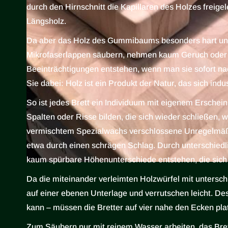
durch den Hirnschnitt die Kapillaren des Holzes freig
Längsholz.
Da aber das Holz des Gummibaums besonders hart und d
Mikrofaserlappen säubern, nehmen kaum Geruch oder G
Beeinträchtigungen entstehen, wenn man sie sofort na
Sie dabei: Holz ist ein Produkt der Natur, das sich indus
So ist jedes Brett ein Individuum mit eigenem Erschein
Spalten oder Risse bilden, die sich wieder schließen
vermischtem Spezialwachs verschlossene Unregelmäßi
etwa durch einen schrägen Schlag. Durch unterschiedlic
kaum spürbare Höhenunterschiede entstehen, die sich 
Da die miteinander verleimten Holzwürfel mit untersch
auf einer ebenen Unterlage und verrutschen leicht. De
kann – müssen die Bretter auf vier nahe den Ecken pla
Zum Säubern nur mit reinem Wasser arbeiten, das Bret