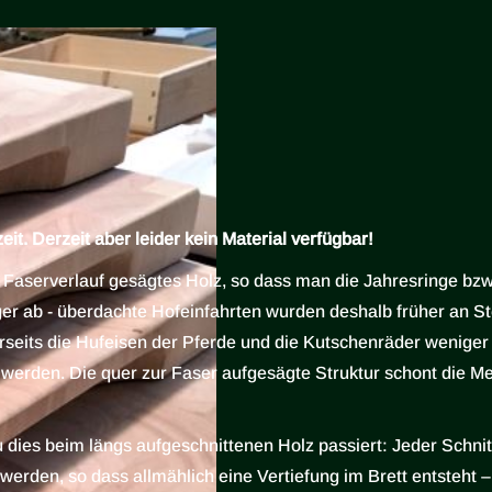
eit. Derzeit aber leider kein Material verfügbar!
 Faserverlauf gesägtes Holz, so dass man die Jahresringe bzw.
er ab - überdachte Hofeinfahrten wurden deshalb früher an Ste
erseits die Hufeisen der Pferde und die Kutschenräder wenig
werden. Die quer zur Faser aufgesägte Struktur schont die M
dies beim längs aufgeschnittenen Holz passiert: Jeder Schnitt
werden, so dass allmählich eine Vertiefung im Brett entsteht 