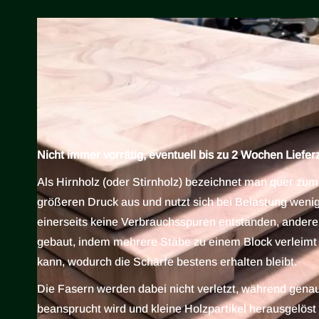
Nicht immer vorrätig, eventuell bis zu 2 Wochen Lieferz
Als Hirnholz (oder Stirnholz) bezeichnet man quer zum
größeren Druck aus und nutzt sich bei Belastung wenig
einerseits keine Verbrauchsspuren entstanden, ander
gebaut, indem mehrere Stäbe zu einem Block verleimt 
kann, wodurch die Schärfe bestens erhalten bleibt.
Die Fasern werden dabei nicht verletzt, während genau 
beansprucht wird und kleine Holzpartikel herausgelöst 